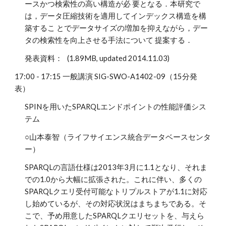
ースかつ検索性の高い構造が必 要となる．本研究で
は，データ圧縮技術を適用してインデックス構造を構
築するこ とでデータサイズの増加を抑えながら，デー
タの検索性を向上させる手法について 提案する．
発表資料： (1.89MB, updated 2014.11.03)
17:00 - 17:15 一般講演 SIG-SWO-A1402-09（15分発
表）
SPINを用いたSPARQLエンドポイントの性能評価シス
テム
○山本泰智（ライフサイエンス統合データベースセンタ
ー）
SPARQLの言語仕様は2013年3月に1.1となり、それま
での1.0から大幅に拡張された。これに伴い、多くの
SPARQLクエリ受付可能なトリプルストアが1.1に対応
し始めているが、その対応状況はまちまちである。そ
こで、予め用意したSPARQLクエリセットを、与えら