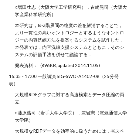
○増田壮志（大阪大学工学研究科），古崎晃司（大阪大
学産業科学研究所）
本研究は，Is-a階層間の粒度の差を解消することで，
より一貫性の高いオントロジーとするようなオントロ
ジーの内容洗練方法を提案するシステムを試作した．
本発表では，内容洗練支援システムとともに，そのシ
ステムの評価手法を併せて議論する．
発表資料： (896KB, updated 2014.11.05)
16:35 - 17:00 一般講演 SIG-SWO-A1402-08（25分発
表）
大規模RDFグラフに対する高速検索とデータ圧縮の両
立
○藤原浩司（岩手大学大学院），兼岩憲（電気通信大学
大学院）
大規模なRDFデータを効率的に扱うためには，省スペ