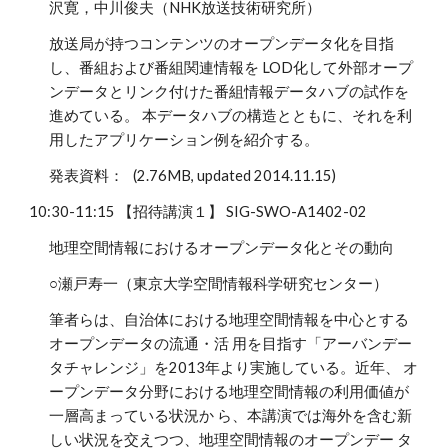
沢寛，中川俊夫（NHK放送技術研究所）
放送局が持つコンテンツのオープンデータ化を目指
し、番組および番組関連情報を LOD化して外部オープ
ンデータとリンク付けた番組情報データハブの試作を
進めている。 本データハブの構造とともに、それを利
用したアプリケーション例を紹介する。
発表資料： (2.76MB, updated 2014.11.15)
10:30-11:15 【招待講演１】 SIG-SWO-A1402-02
地理空間情報におけるオープンデータ化とその動向
○瀬戸寿一（東京大学空間情報科学研究センター）
筆者らは、自治体における地理空間情報を中心とする
オープンデータの流通・活 用を目指す「アーバンデー
タチャレンジ」を2013年より実施している。近年、 オ
ープンデータ分野における地理空間情報の利用価値が
一層高まっている状況か ら、本講演では海外を含む新
しい状況を交えつつ、地理空間情報のオープンデー タ