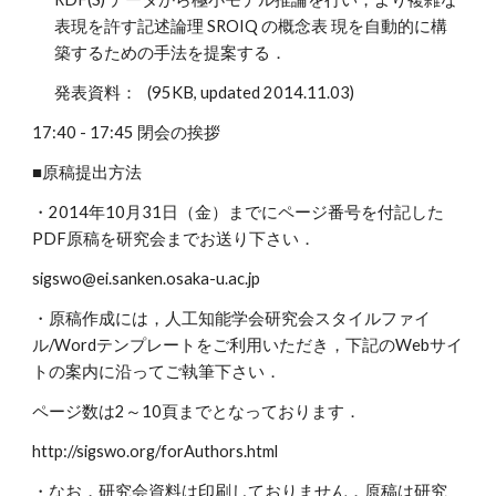
表現を許す記述論理 SROIQ の概念表 現を自動的に構
築するための手法を提案する．
発表資料： (95KB, updated 2014.11.03)
17:40 - 17:45 閉会の挨拶
■原稿提出方法
・2014年10月31日（金）までにページ番号を付記した
PDF原稿を研究会までお送り下さい．
sigswo@ei.sanken.osaka-u.ac.jp
・原稿作成には，人工知能学会研究会スタイルファイ
ル/Wordテンプレートをご利用いただき，下記のWebサイ
トの案内に沿ってご執筆下さい．
ページ数は2～10頁までとなっております．
http://sigswo.org/forAuthors.html
・なお，研究会資料は印刷しておりません．原稿は研究