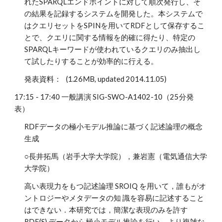
れたSPARQLエンドポイントに対して順次発行し、そ
の結果を記録するシステムを開発した。本システムで
はクエリセットをSPINを用いてRDFとして保存するこ
とで、クエリに関する情報を的確に得たり、特定の
SPARQLキーワードが使われているクエリのみ抽出し
て試したりすることが効率的に行える。
発表資料： (1.26MB, updated 2014.11.05)
17:15 - 17:40 一般講演 SIG-SWO-A1402-10（25分発
表）
RDFデータの極小モデル推論に基づく記述論理の概念
生成
○長井拓馬（岩手大学大学院），兼岩憲（電気通信大学
大学院）
高い表現力をもつ記述論理 SROIQ を用いて，誰もがオ
ントロジーやメタデータの知 識を容易に記述すること
はできない．本研究では，簡潔な表現のみを許す
RDF(S) データから極小モデル推論を行い，より複雑な