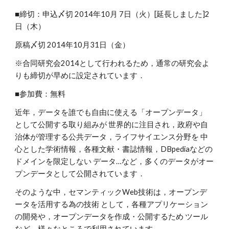
■締切：申込〆切 2014年10月 7日（火）[延長しました]2
日（木）
原稿〆切 2014年10月31日（金）
※合同研究会2014として行われるため，通常の研究会よ
りも締切が早めに設定されています．
■参加費：無料
近年，データを誰でも自由に使える「オープンデータ」
として公開する取り組みが 世界的に注目され，政府や自
治体が管理する公共データ，ライフサイエンス分野を 中
心とした学術情報，各種文献・書誌情報，DBpediaなどの
ドメインを限定しない データ…など，多くのデータがオー
プンデータとして公開されています．
そのような中，セマンティックWeb技術は，オープンデ
ータを活用する為の技術 として，各種アプリケーション
の開発や，オープンデータを作成・公開するため ツール
など，様々なところで利用されています．