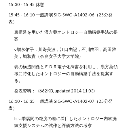
15:30 - 15:45 休憩
15:45 - 16:10 一般講演 SIG-SWO-A1402-06（25分発
表）
表構造を用いた漢方薬オントロジー自動構築手法の提
案
○増永佑子，川嵜美波，江口由記，石川由羽，髙田雅
美，城和貴（奈良女子大学大学院）
表の構造関係とＥＤＲ電子化辞書を利用し、漢方薬領
域に特化したオントロジーの自動構築手法を提案す
る。
発表資料： (662KB, updated 2014.11.03)
16:10 - 16:35 一般講演 SIG-SWO-A1402-07（25分発
表）
Is-a階層間の粒度の差に着目したオントロジー内容洗
練支援システムの試作と評価方法の考察