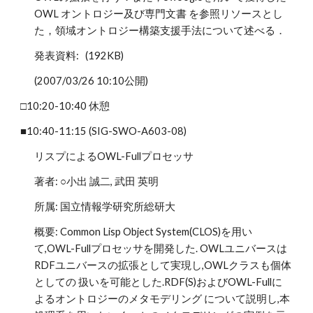
OWL オントロジー及び専門文書 を参照リソースとし
た，領域オントロジー構築支援手法について述べる．
発表資料: (192KB)
(2007/03/26 10:10公開)
□10:20-10:40 休憩
■10:40-11:15 (SIG-SWO-A603-08)
リスプによるOWL-Fullプロセッサ
著者: ○小出 誠二, 武田 英明
所属: 国立情報学研究所総研大
概要: Common Lisp Object System(CLOS)を用い
て,OWL-Fullプロセッサを開発した. OWLユニバースは
RDFユニバースの拡張として実現し,OWLクラスも個体
としての 扱いを可能とした.RDF(S)およびOWL-Fullに
よるオントロジーのメタモデリング について説明し,本