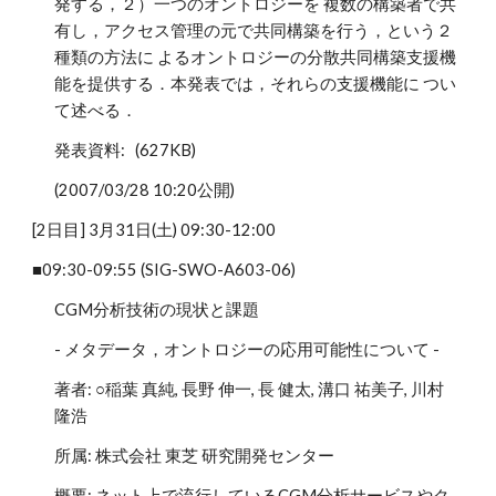
発する，２）一つのオントロジーを 複数の構築者で共
有し，アクセス管理の元で共同構築を行う，という２
種類の方法に よるオントロジーの分散共同構築支援機
能を提供する．本発表では，それらの支援機能に つい
て述べる．
発表資料: (627KB)
(2007/03/28 10:20公開)
[2日目] 3月31日(土) 09:30-12:00
■09:30-09:55 (SIG-SWO-A603-06)
CGM分析技術の現状と課題
- メタデータ，オントロジーの応用可能性について -
著者: ○稲葉 真純, 長野 伸一, 長 健太, 溝口 祐美子, 川村
隆浩
所属: 株式会社 東芝 研究開発センター
概要: ネット上で流行しているCGM分析サービスやク