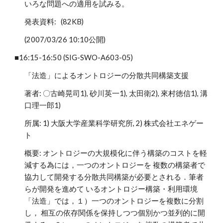
いろな問題への適用を試みる。
発表資料: (82KB)
(2007/03/26 10:10公開)
■16:15-16:50 (SIG-SWO-A603-05)
「法造」によるオントロジーの分散共同構築支援
著者: 〇古崎晃司1), 砂川英一1), 太田衛2), 來村徳信1), 溝
口理一郎1)
所属: 1) 大阪大学産業科学研究所, 2) 株式会社エネゲー
ト
概要: オントロジーの大規模化に伴う構築のコストを軽
減する為には，一つのオントロジーを 複数の構築者で
協力して開発する分散共同構築が必要とされる．筆者
らが開発を進めて いるオントロジー構築・利用環境
「法造」では，１）一つのオントロジーを複数に分割
し， 相互の依存関係を保持しつつ個別かつ並列的に開