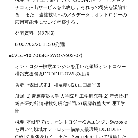
チコミ抽出サービスを比較し， それらの得失を議論す
る． また，当該技術へのメタデータ，オントロジーの
応用可能性について考察する．
発表資料: (497KB)
(2007/03/26 11:20公開)
■09:55-10:20 (SIG-SWO-A603-07)
オントロジー検索エンジンを用いた領域オントロジー
構築支援環境DODDLE-OWLの拡張
著者: ○森田武史1), 和泉憲明2), 山口高平3)
所属: 1) 慶應義塾大学 大学院 理工学研究科, 2) 産業技術
総合研究所 情報技術研究部門, 3) 慶應義塾大学 理工学
部
概要: 本研究では，オントロジー検索エンジンSwoogle
を用いて領域オントロジー構築支援環境 DODDLE-
OWLの拡張を行う．また，Swoogleを用いて獲得した