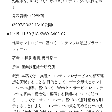
処理系を用いたいくつかのメタモデリングの実例を示
す.
発表資料: (299KB)
(2007/03/22 18:10公開)
■11:15-11:50 (SIG-SWO-A603-09)
軽量オントロジーに基づくコンテンツ駆動型プラット
フォーム
著者: ○ 和泉 憲明, 橋田 浩一
所属: 産業技術総合研究所
概要: 本稿では，異種のコンテンツやサービスの相互連
携を実現することを 目的として，データ形式とオント
ロジーの標準に基づいて，Web上の サービスやコンテ
ンツを収集・構造化・蓄積する枠組みについて述べ
る． ここでは，オントロジーに基づいて意味構造を明
示することにより， コンテンツの質を高めるための技
術や，Webブラウザ上のコンテンツ操作を ドラッグ＆