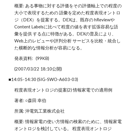
概要: ある事物に対する評価をその評価軸上での程度の
大小で表現するための 語彙を定めた程度表現オントロ
ジ（DEX）を提案する。DEXは、既存の hReviewや
Content Labelsに比べて程度の値を表す拡張容易な語
彙を提供 する点に特徴がある。DEXの普及により、
Web上のレビューや評判分析 サービスを比較・統合し
た横断的な情報分析が容易になる。
発表資料: (99KB)
(2007/03/22 18:10公開)
■14:05-14:30 (SIG-SWO-A603-03)
程度表現オントロジの提案(2) 情報家電での適用例
著者: ○森田 幸伯
所属: 沖電気工業株式会社
概要: 情報家電の使い方情報の検索のために、情報家電
オントロジを検討している。 程度表現オントロジ