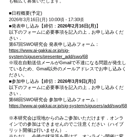
も幅広く募集いたします。
■
日程概要(予定)
2026年3月16日(月) 10:00頃 - 17:30頃
■
2026年2月16日(月)
発表申し込み【締切：
】
以下のフォームに必要事項を記入の上，お申し込みくだ
さい．
第67回SWO研究会 発表申し込みフォーム：
https://www.ai-gakkai.or.jp/sig-
system/sigusers/presenter_add/swo/68
※現在自動送信メールがGmailで不達になる問題が発生し
ているため、Gmail以外のメールアドレスでお申し込みく
ださい。
■
2026年3月9日(月)
参加申し込み【締切：
】
以下のフォームに必要事項を記入の上，お申し込みくだ
さい．
第6
8
回SWO研究会 参加申し込みフォーム：
https://www.ai-gakkai.or.jp/sig-system/sigusers/add/swo/68
※本研究会は現地からのみご参加いただけます．オンラ
インでの参加はできませんのでご注意ください（ハイブ
リット開催は行いません）．
※ただし，今後の状況等を受けて，オンライン開催に変