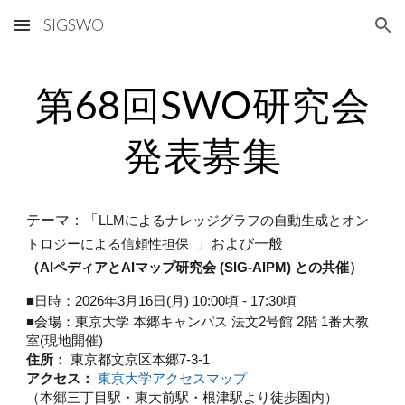
SIGSWO
Skip to main content
Skip to navigation
第6
8
回SWO研究会
発表募集
テーマ：「
LLMによるナレッジグラフの自動生成とオン
」および一般
トロジーによる信頼性担保
（AIペディアとAIマップ研究会 (SIG-AIPM) との共催）
■日時：
2026年3月16日(月) 10:00頃 - 17:30頃
■
東京大学 本郷キャンパス 法文2号館 2階 1番大教
会場：
室(現地開催)
住所：
東京都文京区本郷7-3-1
アクセス：
東京大学アクセスマップ
（本郷三丁目駅・東大前駅・根津駅より徒歩圏内）