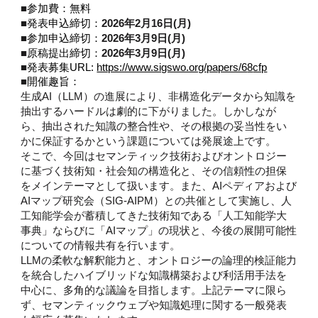
■
参加費：無料
■
2026年2月16日(月)
発表申込締切：
■
2026年3月
9
日(月)
参加申込締切：
■
2026年3月9日(月)
原稿提出締切：
■
発表募集URL:
https://www.sigswo.org/papers/6
8
cfp
■
開催趣旨：
生成AI（LLM）の進展により、非構造化データから知識を
抽出するハードルは劇的に下がりました。しかしなが
ら、抽出された知識の整合性や、その根拠の妥当性をい
かに保証するかという課題については発展途上です。
そこで、今回はセマンティック技術およびオントロジー
に基づく技術知・社会知の構造化と、その信頼性の担保
をメインテーマとして扱います。また、AIペディアおよび
AIマップ研究会（SIG-AIPM）との共催として実施し、人
工知能学会が蓄積してきた技術知である「人工知能学大
事典」ならびに「AIマップ」の現状と、今後の展開可能性
についての情報共有を行います。
LLMの柔軟な解釈能力と、オントロジーの論理的検証能力
を統合したハイブリッドな知識構築および利活用手法を
中心に、多角的な議論を目指します。上記テーマに限ら
ず、セマンティックウェブや知識処理に関する一般発表