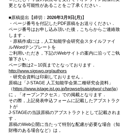
更となる可能性があることをご了承ください．
■
2026年3月9日(月)
原稿提出【締切：
】
・ページ番号を付記したPDF原稿をお送りください．
ページ番号はお申し込み頂いた後，こちらからご連絡致
します．
・原稿作成には，人工知能学会研究会スタイルファイ
ル/Wordテンプレートを
ご利用いただき，下記のWebサイトの案内に沿ってご執
筆下さい．
ページ数は2～10頁までとなっております．
http://www.sigswo.org/authors
・研究会資料は印刷しておりません．
原稿は「J-STAGE 人工知能学会第二種研究会資料」
（
https://www.jstage.jst.go.jp/browse/jsaisigtwo/-char/ja
）
に，「オープンアクセス」での掲載となります．
その際，上記発表申込フォームに記載したアブストラク
トが
J-STAGEの当該原稿のアブストラクトとして記載されま
す．
原稿のWeb公開に当たって特別な配慮が必要な場合（知
財権のある場合など）は，