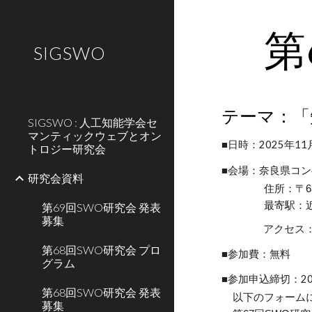
Sk
第
SIGSWO
テーマ：「
SIGSWO : 人工知能学会セ
マンティックウェブとオン
■日時：2025年
11
トロジー研究会
■
会場：
奈良県コ
研究会資料
住所：
〒6
最寄駅：
第69回SWO研究会 発表
募集
アクセス
第68回SWO研究会 プロ
■参加費：無料
グラム
■参加申込締切：20
第68回SWO研究会 発表
以下のフォーム
募集