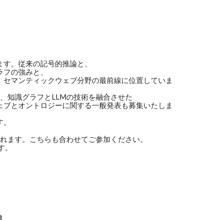
ます。従来の記号的推論と、
ラフの強みと、
、セマンティックウェブ分野の最前線に位置していま
、知識グラフとLLMの技術を融合させた
ェブとオントロジーに関する一般発表も募集いたしま
す。
nce が開催されます。こちらも合わせてご参加ください。
す。
a