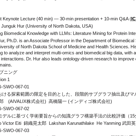
I
nt Keynote Lecture (40 min) — 30-min presentation + 10-min Q&A (
. Junguk Hur (University of North Dakota, USA)
ing Biomedical Knowledge with LLMs: Literature Mining for Protein In
ur, Ph.D. is an Associate Professor in the Department of Biomedical
iversity of North Dakota School of Medicine and Health Sciences. His
ing to analyze and interpret multi-omics and biomedical big data, with
interactions. Dr. Hur also leads ontology-driven research to improve
mains.
 オープニング
ion 1
G-SWO-06
7
-01
における探索範囲の限定を目的とした、段階的サブグラフ抽出及び
郎
(
AIVALIX株式会社
) 高橋陽一 (
インディゴ株式会社
)
G-SWO-06
7
-02
モデルに基づく学術要旨からの知識グラフ構築手法の比較評価
（1
Victor Eiti
錦織晃太郎 Lakshan Karunathilake He Yanming 武田
G-SWO-06
7
-03