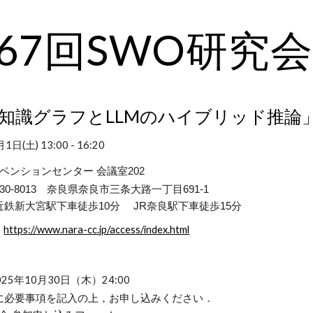
ip to main content
Skip to navigat
6
7
回SWO研究会
知識グラフとLLMのハイブリッド推論
月
1
日(
土
) 13:00 - 16:20
会議室202
ンベンションセンター
30-8013 奈良県奈良市三条大路一丁目691-1
近鉄新大宮駅
下車徒歩1
0
分 JR奈良駅下車徒歩15分
：
https://www.nara-cc.jp/access/index.html
25年
10
月
30
日（
木
）
24
:00
に必要事項を記入の上，お申し込みください．