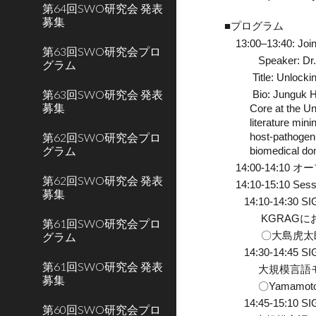
第64回SWO研究会 発表
募集
■プログラム
13:00–13:40: Joi
第63回SWO研究会プロ
Speaker: Dr
グラム
Title: Unlock
第63回SWO研究会 発表
Bio: Junguk H
募集
Core at the Un
literature min
第62回SWO研究会プロ
host-pathogen 
グラム
biomedical do
14:00-14:10
第62回SWO研究会 発表
1
4:10
-1
5
:1
0
Sess
募集
1
4
:10-1
4
:3
0
SI
KGRAG
第61回SWO研究会プロ
グラム
〇
大島虎太
1
4
:3
0
-1
4
:
45
SI
第61回SWO研究会 発表
大規模言語
募集
〇
Yamamoto 
1
4
:
45
-1
5
:1
0
SI
第60回SWO研究会プロ