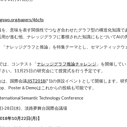
igswo.org/papers/46cfp
報を、意味を表す関係性でつなぎ合わせたグラフ型の構造化知識で
活用が進む他、ナレッジグラフに蓄積された知識にもとづいてAIの
、「ナレッジグラフと推論」を特集テーマとし、セマンティックウ
。
会では、コンテスト「
ナレッジグラフ推論チャレンジ
」を開催してい
さい。11月25日の研究会にて授賞式を行う予定です。
会は、国際会議
JIST2018
(*1)の併設イベントとして開催します。研
hop、Poster＆Demoはこれからの投稿も可能です。
International Semantic Technology Conference
(月)-28日(水)、淡路夢舞台国際会議場
18年10月22日(月)】