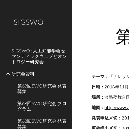
Sk
SIGSWO
SIGSWO : 人工知能学会セ
マンティックウェブとオン
トロジー研究会
研究会資料
テーマ：
「ナレッ
第69回SWO研究会 発表
日時：
2018年11月
募集
場所：
淡路夢舞台
第68回SWO研究会 プロ
地図：
http://www.y
グラム
発表申込〆切：
20
第68回SWO研究会 発表
募集
原稿提出〆切：
20