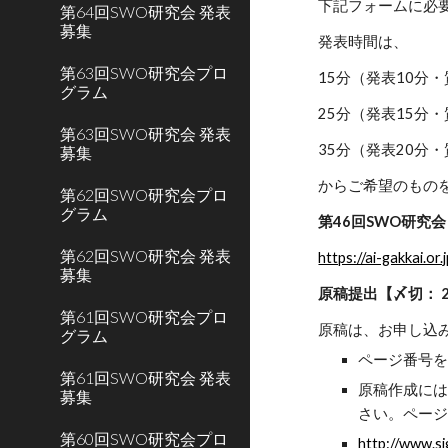
下記フォームに必
第64回SWO研究会 発表
募集
発表時間は、
第63回SWO研究会プロ
15分（発表10分
グラム
25分（発表15分・
第63回SWO研究会 発表
35分（発表20分・
募集
からご希望のもの
第62回SWO研究会プロ
グラム
第46回SWO研究
第62回SWO研究会 発表
https://ai-gakkai.o
募集
原稿提出【〆切： 20
第61回SWO研究会プロ
原稿は、お申し込
グラム
ページ番号を
第61回SWO研究会 発表
原稿作成には
募集
さい。ページ
第60回SWO研究会プロ
http://www.s