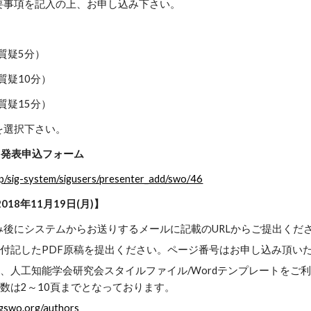
要事項を記入の上、お申し込み下さい。
・質疑5分）
質疑10分）
質疑15分）
を選択下さい。
会 発表申込フォーム
r.jp/sig-system/sigusers/presenter_add/swo/46
18年11月19日(月)】
み後にシステムからお送りするメールに記載のURLからご提出くだ
付記したPDF原稿を提出ください。ページ番号はお申し込み頂い
、人工知能学会研究会スタイルファイル/Wordテンプレートをご
数は2～10頁までとなっております。
igswo.org/authors