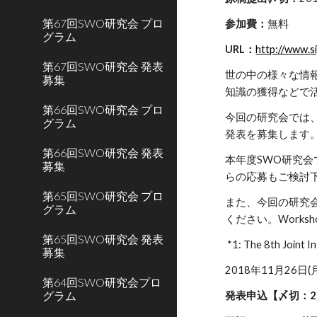
第67回SWO研究会 プロ
参加費：
無料
グラム
URL：
http://www.s
第67回SWO研究会 発表
世の中の様々な情
募集
知識の獲得などで
第66回SWO研究会 プロ
今回の研究会では
グラム
発表を募集します
第66回SWO研究会 発表
本年度SWO研究
募集
らの応募もご検討下
第65回SWO研究会 プロ
また、今回の研究
グラム
ください。Works
第65回SWO研究会 発表
*1: The 8th Joint 
募集
2018年11月26日
第64回SWO研究会プロ
グラム
発表申込【〆切：20