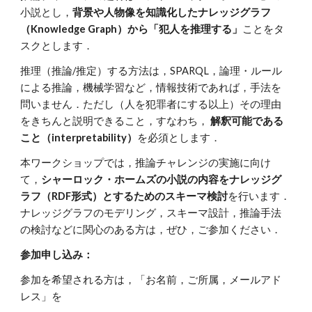
小説とし，
背景や人物像を知識化したナレッジグラフ
（Knowledge Graph）から「犯人を推理する」
ことをタ
スクとします．
推理（推論/推定）する方法は，SPARQL，論理・ルール
による推論，機械学習など，情報技術であれば，手法を
問いません．ただし（人を犯罪者にする以上）その理由
をきちんと説明できること，すなわち，
解釈可能である
こと（interpretability）
を必須とします．
本ワークショップでは，推論チャレンジの実施に向け
て，
シャーロック・ホームズの小説の内容をナレッジグ
ラフ（RDF形式）とするためのスキーマ検討
を行います．
ナレッジグラフのモデリング，スキーマ設計，推論手法
の検討などに関心のある方は，ぜひ，ご参加ください．
参加申し込み：
参加を希望される方は，「お名前，ご所属，メールアド
レス」を