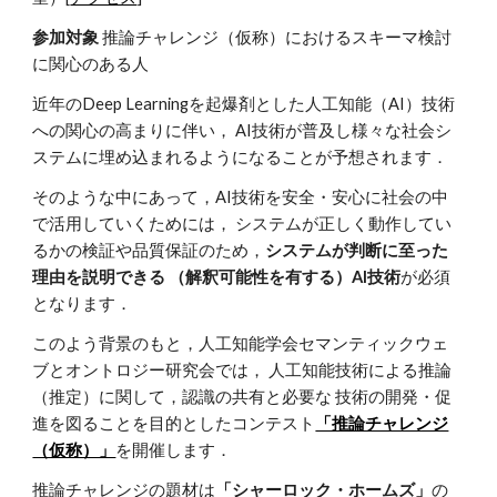
参加対象
推論チャレンジ（仮称）におけるスキーマ検討
に関心のある人
近年のDeep Learningを起爆剤とした人工知能（AI）技術
への関心の高まりに伴い， AI技術が普及し様々な社会シ
ステムに埋め込まれるようになることが予想されます．
そのような中にあって，AI技術を安全・安心に社会の中
で活用していくためには， システムが正しく動作してい
るかの検証や品質保証のため，
システムが判断に至った
理由を説明できる （解釈可能性を有する）AI技術
が必須
となります．
このよう背景のもと，人工知能学会セマンティックウェ
ブとオントロジー研究会では， 人工知能技術による推論
（推定）に関して，認識の共有と必要な 技術の開発・促
進を図ることを目的としたコンテスト
「推論チャレンジ
（仮称）」
を開催します．
推論チャレンジの題材は
「シャーロック・ホームズ」
の