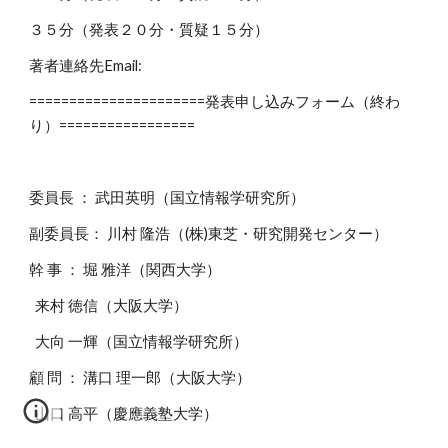
３５分（発表２０分・質疑１５分）
著者連絡先Email:
======================発表申し込みフォーム（終わ
り）=================
委員長 ： 武田英明（国立情報学研究所）
副委員長： 川村 隆浩（(株)東芝・研究開発センター）
幹 事 ： 堀 雅洋（関西大学）
来村 徳信（大阪大学）
大向 一輝（国立情報学研究所）
顧 問 ： 溝口 理一郎（大阪大学）
山口 高平（慶應義塾大学）