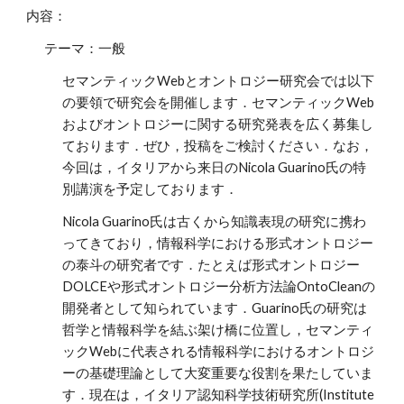
内容：
テーマ：一般
セマンティックWebとオントロジー研究会では以下
の要領で研究会を開催します．セマンティックWeb
およびオントロジーに関する研究発表を広く募集し
ております．ぜひ，投稿をご検討ください．なお，
今回は，イタリアから来日のNicola Guarino氏の特
別講演を予定しております．
Nicola Guarino氏は古くから知識表現の研究に携わ
ってきており，情報科学における形式オントロジー
の泰斗の研究者です．たとえば形式オントロジー
DOLCEや形式オントロジー分析方法論OntoCleanの
開発者として知られています．Guarino氏の研究は
哲学と情報科学を結ぶ架け橋に位置し，セマンティ
ックWebに代表される情報科学におけるオントロジ
ーの基礎理論として大変重要な役割を果たしていま
す．現在は，イタリア認知科学技術研究所(Institute