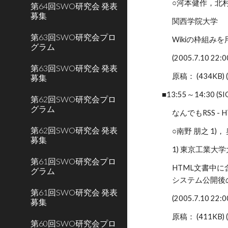
○河本健作，北
第64回SWO研究会 発表
募集
関西学院大学
第63回SWO研究会プロ
Wikiの枠組み
グラム
(2005.7.10 2
第63回SWO研究会 発表
原稿： (434KB) 
募集
■13:55～14:30 (S
第62回SWO研究会プロ
グラム
なんでもRSS - 
第62回SWO研究会 発表
○南野 朋之 1)， 
募集
1) 東京工業大
第61回SWO研究会プロ
HTML文書中に
グラム
システム公開後
第61回SWO研究会 発表
(2005.7.10 2
募集
原稿： (411KB) 
第60回SWO研究会プロ