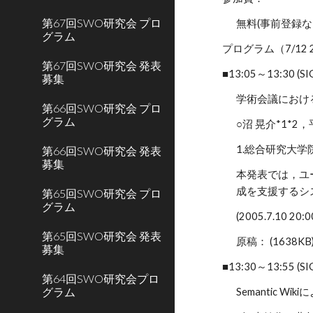
第67回SWO研究会 プロ
無料(事前登録
グラム
プログラム（7/12 
第67回SWO研究会 発表
■13:05～13:30 (S
募集
学術会議におけ
第66回SWO研究会 プロ
グラム
○沼 晃介*1*2
1.総合研究大学
第66回SWO研究会 発表
募集
本発表では，ユ
成を支援するシ
第65回SWO研究会 プロ
グラム
(2005.7.10 2
第65回SWO研究会 発表
原稿： (1638KB)
募集
■13:30～13:55 (S
第64回SWO研究会プロ
グラム
Semantic Wi