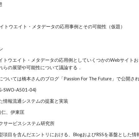
憩
ライトウエイト・メタデータの応用事例とその可能性（仮題）
ン
イトウエイト・メタデータの応用例としていくつかのWebサイトお
れらの展望や可能性について議論する．
いては橋本さんのブログ「Passion For The Future」で公開
IG-SWO-A501-04)
とした情報流通システムの提案と実装
口仁、伊東匡
ークサービスシステム研究所
型項目を含んだエントリにおける、BlogおよびRSSを基盤とした