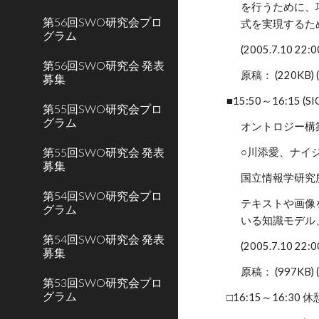
を行うために、
第56回SWO研究会プロ
式を実現するた
グラム
(2005.7.10 2
第56回SWO研究会 発表
原稿： (220KB) 
募集
■15:50～16:15 (S
第55回SWO研究会プロ
グラム
オントロジー構築・
第55回SWO研究会 発表
○川添愛、ナイ
募集
国立情報学研究
第54回SWO研究会プロ
テキストや画像を
グラム
いる知識モデル
第54回SWO研究会 発表
(2005.7.10 2
募集
原稿： (997KB) 
第53回SWO研究会プロ
グラム
□16:15～16:30 休