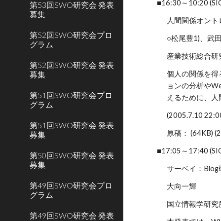
■16:30～10:20 (S
第53回SWO研究会 発表
募集
人間関係オント
第52回SWO研究会プロ
○松尾豊1)、武
グラム
産業技術総合研究
第52回SWO研究会 発表
募集
個人の関係を得
ョンの分析やW
第51回SWO研究会プロ
えるために、人
グラム
(2005.7.10 2
第51回SWO研究会 発表
原稿： (64KB) (
募集
■17:05～17:40 (S
第50回SWO研究会 発表
募集
サーベイ：Blog
第49回SWO研究会プロ
大向一輝
グラム
国立情報学研究
第49回SWO研究会 発表