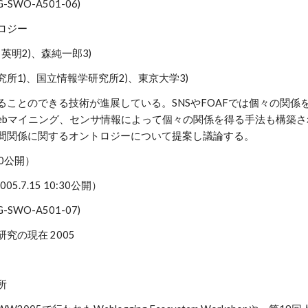
IG-SWO-A501-06)
ロジー
田英明2)、森純一郎3)
所1)、国立情報学研究所2)、東京大学3)
ることのできる技術が進展している。SNSやFOAFでは個々の関係
ebマイニング、センサ情報によって個々の関係を得る手法も構築
間関係に関するオントロジーについて提案し議論する。
2:00公開）
2005.7.15 10:30公開）
IG-SWO-A501-07)
研究の現在 2005
所