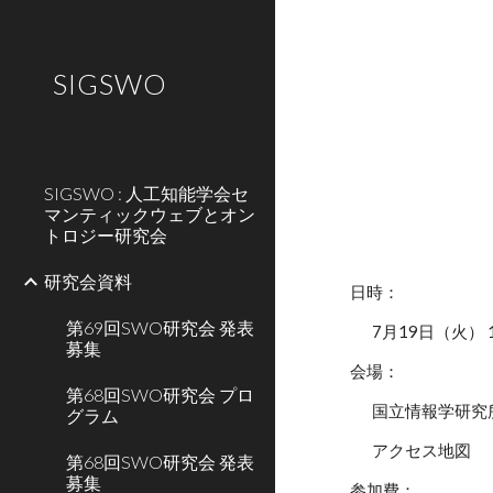
Sk
SIGSWO
SIGSWO : 人工知能学会セ
マンティックウェブとオン
トロジー研究会
研究会資料
日時：
第69回SWO研究会 発表
7月19日（火） 1
募集
会場：
第68回SWO研究会 プロ
国立情報学研究
グラム
アクセス地図
第68回SWO研究会 発表
募集
参加費：