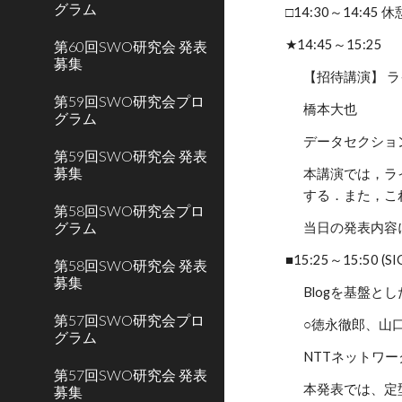
グラム
□14:30～14:45 休
★14:45～15:25
第60回SWO研究会 発表
募集
【招待講演】 
第59回SWO研究会プロ
橋本大也
グラム
データセクショ
第59回SWO研究会 発表
募集
本講演では，ラ
する．また，こ
第58回SWO研究会プロ
グラム
当日の発表内容につ
■15:25～15:50 (S
第58回SWO研究会 発表
募集
Blogを基盤
第57回SWO研究会プロ
○徳永徹郎、山
グラム
NTTネットワ
第57回SWO研究会 発表
本発表では、定
募集