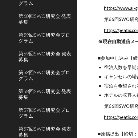
グラム
https://www.ai-g
第60回SWO研究会 発表
第66回SWO研
募集
https://peatix.
第59回SWO研究会プロ
グラム
※現在自動送信メー
第59回SWO研究会 発表
■参加申し込み【締切
募集
宿泊人数を早期
第58回SWO研究会プロ
キャンセルの場
グラム
宿泊を希望され
第58回SWO研究会 発表
ホテルの収容人
募集
第66回SWO研
第57回SWO研究会プロ
グラム
https://peatix.
第57回SWO研究会 発表
■原稿提出【締切：2
募集