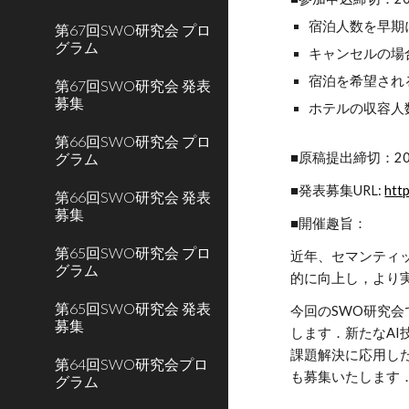
宿泊人数を早期
第67回SWO研究会 プロ
グラム
キャンセルの場
宿泊を希望され
第67回SWO研究会 発表
募集
ホテルの収容人
第66回SWO研究会 プロ
グラム
■原稿提出締切：202
■発表募集URL:
htt
第66回SWO研究会 発表
募集
■開催趣旨：
第65回SWO研究会 プロ
近年、セマンティ
グラム
的に向上し，より
第65回SWO研究会 発表
今回のSWO研究
募集
します．新たなA
課題解決に応用し
第64回SWO研究会プロ
も募集いたします
グラム