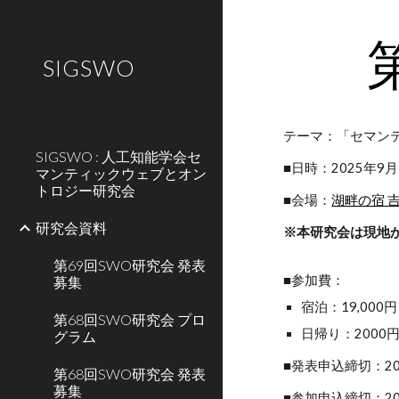
Sk
SIGSWO
テーマ：「セマン
SIGSWO : 人工知能学会セ
■日時：2025年9月4
マンティックウェブとオン
トロジー研究会
■会場：
湖畔の宿 
研究会資料
※本研究会は現地
第69回SWO研究会 発表
■参加費：
募集
宿泊：19,00
第68回SWO研究会 プロ
日帰り：200
グラム
■発表申込締切：20
第68回SWO研究会 発表
募集
■参加申込締切：20