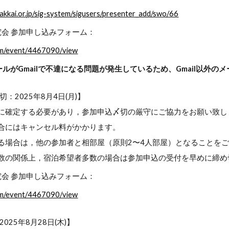
akkai.or.jp/sig-system/sigusers/presenter_add/swo/66
究会 参加申し込みフォーム：
com/event/4467090/view
ルがGmailで不達になる問題が発生しているため、Gmail以外
：2025年8月4日(月)】
に確定する必要があり，参加申込〆切の厳守にご協力をお願い致し
合にはキャンセル料がかかります。
る場合は，他の参加者と相部屋（原則2〜4人部屋）となることを
数の関係上，宿泊希望者多数の場合は参加申込の受付を早めに締め
究会 参加申し込みフォーム：
com/event/4467090/view
025年8月28日(木)】