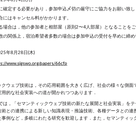
に確定する必要があり，参加申込〆切の厳守にご協力をお願い致し
合にはキャンセル料がかかります。
る場合は，他の参加者と相部屋（原則2〜4人部屋）となることを
数の関係上，宿泊希望者多数の場合は参加申込の受付を早めに締め
5年8月28日(木)
ps://www.sigswo.org/papers/66cfp
ックウェブ技術は，その応用範囲を大きく広げ、社会の様々な側面
実用的な社会実装への道が開かれつつあります．
会では，「セマンティックウェブ技術の新たな展開と社会実装」を
I技術との連携による新しい知識表現・推論技術、各種データとの連
た事例など，多岐にわたる研究を歓迎します．また，セマンティッ
．