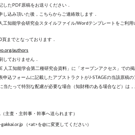
記したPDF原稿をお送りください．
申し込み頂いた後，こちらからご連絡致します．
人工知能学会研究会スタイルファイル/Wordテンプレートをご利用
10頁までとなっております．
wo.org/authors
刷しておりません．
TAGE 人工知能学会第二種研究会資料」に「オープンアクセス」での
表申込フォームに記載したアブストラクトがJ-STAGEの当該原稿
開に当たって特別な配慮が必要な場合（知財権のある場合など）は
L（主査・主幹事・幹事へ送られます）
t> ai-gakkai.or.jp （<at>を@に変更してください）
Report abuse