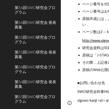
ページ番号を付
第56回SWO研究会プロ
ページ番号はお
グラム
原稿作成には，
第56回SWO研究会 発表
い．
募集
ページ数は2～
第55回SWO研究会プロ
http://www.sigs
グラム
研究会資料は印
第55回SWO研究会 発表
原稿は「J-S
募集
その際，上記発
第54回SWO研究会プロ
原稿のWeb公
グラム
第54回SWO研究会 発表
■お問い合わせ先
募集
SWO研究会幹事M
第53回SWO研究会プロ
sigswo-kanji <a
グラム
Page
Google Sites