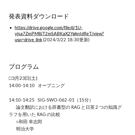
発表資料ダウンロード
https://drive.google.com/file/d/1U-
yjsa7ZmPM8iT2mSABKaX2YgknIdReT/view?
usp=drive_link
(2024/3/22 18:30更新)
プログラム
□
3
月2
3
日(土)
14:00-14:10
オープニング
14:10-14:25
SIG-SWO-062-01（15分）
論文翻訳における辞書型の RAG と日英 2 つの知識グ
ラフを用いた RAG の比較
○和田 幸志郎
明治大学