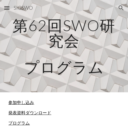
SIGSWO
Skip to main content
Skip to navigation
第6
2
回SWO研
究会
プログラム
参加申し込み
発表資料ダウンロード
プログラム