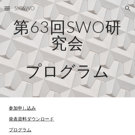
SIGSWO
Skip to main content
Skip to navigation
第6
3
回SWO研
究会
プログラム
参加申し込み
発表資料ダウンロード
プログラム