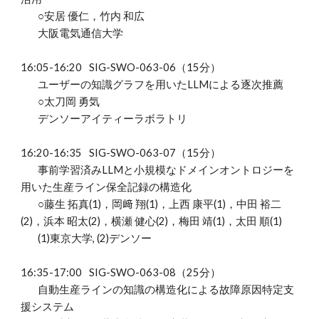
○安居 優仁，竹内 和広
大阪電気通信大学
16:
05
-16:
20
SIG-SWO-06
3
-06（
1
5分）
ユーザーの知識グラフを用いたLLMによる逐次推薦
○
太刀岡 勇気
デンソーアイティーラボラトリ
16:
2
0-1
6
:
3
5
SIG-SWO-06
3
-07（
1
5分）
事前学習済みLLMと小規模なドメインオントロジーを
用いた生産ライン保全記録の構造化
○藤生 拓真(1)，岡﨑 翔(1)，上西 康平(1)，中田 裕二
(2)，浜本 昭太(2)，横瀬 健心(2)，梅田 靖(1)，太田 順(1)
(1)東京大学, (2)デンソー
1
6
:
3
5-17:
0
0
SIG-SWO-06
3
-08（25分）
自動生産ラインの知識の構造化による故障原因特定支
援システム