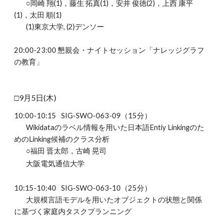
○岡崎 翔(1)，藤生 拓真(1)，安井 俊徳(2)，上西 康平
(1)，太田 順(1)
(1)東京大学, (2)デンソー
20:00-23:00 懇親会・ナイトセッション「ナレッジグラフ
の教育」
□
9
月
5
日(
木
)
10
:
00
-1
0
:
15
SIG-SWO-06
3
-09（
1
5分）
Wikidataのラベル情報を用いた日本語Entiy Linkingのた
めのLinking候補のクラス分析
○福田 晋太郎，古崎 晃司
大阪電気通信大学
10:
15
-10:
40
SIG-SWO-06
3
-10（
2
5分）
大規模言語モデルを用いたオブジェクトの状態と関係
に基づく家庭内タスクプランニング