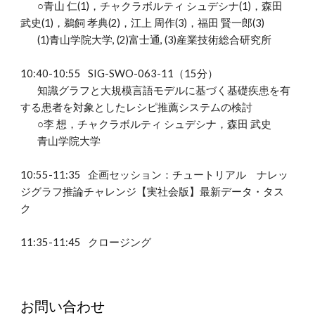
○青山 仁(1)，チャクラボルティ シュデシナ(1)，森田
武史(1)，鵜飼 孝典(2)，江上 周作(3)，福田 賢一郎(3)
(1)青山学院大学, (2)富士通, (3)産業技術総合研究所
10:
40
-10:
55
SIG-SWO-06
3
-11（
1
5分）
知識グラフと大規模言語モデルに基づく基礎疾患を有
する患者を対象としたレシピ推薦システムの検討
○李 想，チャクラボルティ シュデシナ，森田 武史
青山学院大学
10:55-11:35
企画セッション：チュートリアル ナレッ
ジグラフ推論チャレンジ【実社会版】最新データ・タス
ク
11:
35
-11:
45
クロージング
お問い合わせ