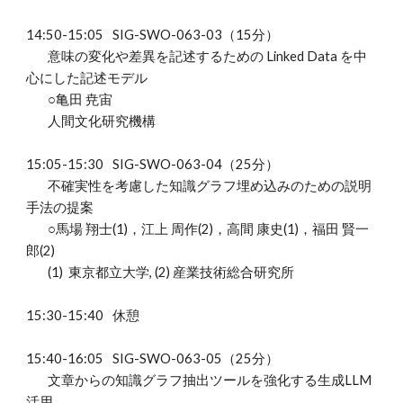
14:
5
0-15:05
SIG-SWO-06
3
-03（
15
分）
意味の変化や差異を記述するための Linked Data を中
心にした記述モデル
○
亀田 尭宙
人間文化研究機構
15:
05
-15:
30
SIG-SWO-06
3
-04（25分）
不確実性を考慮した知識グラフ埋め込みのための説明
手法の提案
○馬場 翔士(1)，江上 周作(2)，高間 康史(1)，福田 賢一
郎(2)
(1) 東京都立大学, (2) 産業技術総合研究所
1
5
:3
0
-1
5
:
4
0
休憩
15:4
0
-16:
05
SIG-SWO-06
3
-05（25分）
文章からの知識グラフ抽出ツールを強化する生成LLM
活用