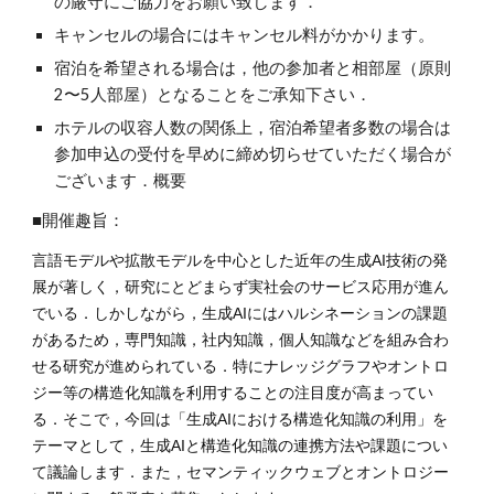
の厳守にご協力をお願い致します．
キャンセルの場合にはキャンセル料がかかります。
宿泊を希望される場合は，他の参加者と相部屋（原則
2〜5
人部屋）となることをご承知下さい．
ホテルの収容人数の関係上，宿泊希望者多数の場合は
参加申込の受付を早めに締め切らせていただく場合が
ございます．
概要
■開催趣旨：
言語モデルや拡散モデルを中心とした近年の生成AI技術の発
展が著しく，研究にとどまらず実社会のサービス応用が進ん
でいる．しかしながら，生成AIにはハルシネーションの課題
があるため，専門知識，社内知識，個人知識などを組み合わ
せる研究が進められている．特にナレッジグラフやオントロ
ジー等の構造化知識を利用することの注目度が高まってい
る．そこで，今回は「生成AIにおける構造化知識の利用」を
テーマとして，生成AIと構造化知識の連携方法や課題につい
て議論します．また，セマンティックウェブとオントロジー