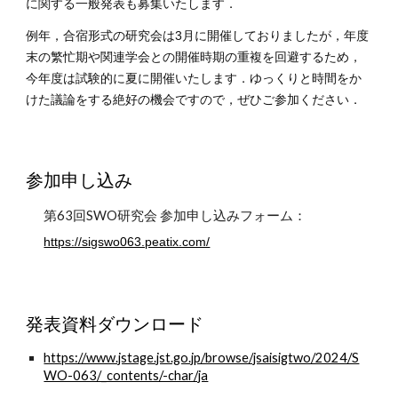
に関する一般発表も募集いたします．
例年，合宿形式の研究会は3月に開催しておりましたが，年度
末の繁忙期や関連学会との開催時期の重複を回避するため，
今年度は試験的に夏に開催いたします．ゆっくりと時間をか
けた議論をする絶好の機会ですので，ぜひご参加ください．
参加申し込み
第6
3
回SWO研究会 参加申し込みフォーム：
https://sigswo063.peatix.com/
発表資料ダウンロード
https://www.jstage.jst.go.jp/browse/jsaisigtwo/2024/S
WO-063/_contents/-char/ja