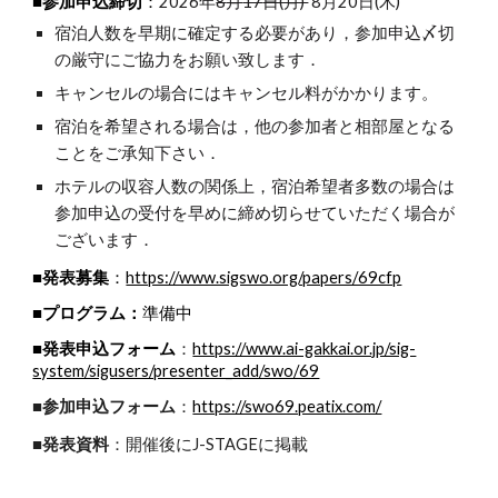
■参加申込締切
：
202
6
年
8
月
17
日(月)
8月20日(木)
宿泊人数を早期に確定する必要があり，参加申込〆切
の厳守にご協力をお願い致します．
キャンセルの場合にはキャンセル料がかかります。
宿泊を希望される場合は，他の参加者と相部屋となる
ことをご承知下さい．
ホテルの収容人数の関係上，宿泊希望者多数の場合は
参加申込の受付を早めに締め切らせていただく場合が
ございます．
■発表募集
：
https://www.sigswo.org/papers/69cfp
■プログラム：
準備中
■発表申込フォーム
https://www.ai-gakkai.or.jp/sig-
：
system/sigusers/presenter_add/swo/69
■参加申込フォーム
：
https://swo69.peatix.com/
■発表資料
：開催後にJ-STAGEに掲載