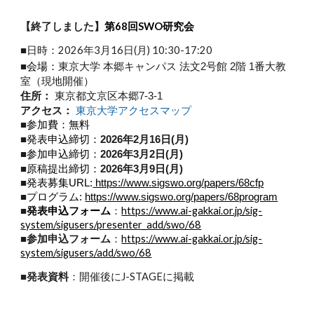
【終了しました】
第68回SWO研究会
■日時：
2026年3月16日(月) 10:30-17:20
■
東京大学 本郷キャンパス 法文2号館 2階 1番大教
会場：
室（現地開催）
住所：
東京都文京区本郷7-3-1
アクセス：
東京大学アクセスマップ
■
参加費：無料
■
2026年2月16日(月)
発表申込締切：
■
2026年3月2日(月)
参加申込締切：
■
2026年3月9日(月)
原稿提出締切：
■
発表募集URL:
https://www.sigswo.org/papers/68cfp
■
プログラム:
https://www.sigswo.org/papers/68program
■
発表申込フォーム
https://www.ai-gakkai.or.jp/sig-
：
system/sigusers/presenter_add/swo/68
■
参加申込フォーム
：
https://www.ai-gakkai.or.jp/sig-
system/sigusers/add/swo/68
■発表資料
：開催後にJ-STAGEに掲載