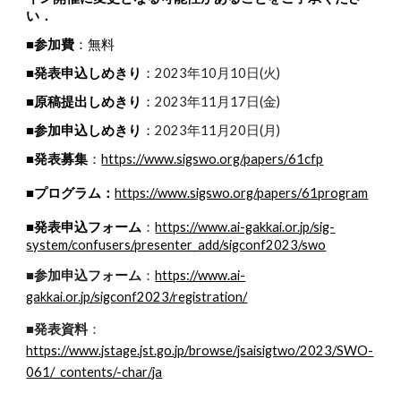
い．
■参加費
：無料
■発表申込しめきり
：
2023年10月10日(火)
■原稿提出しめきり
：
2023年11月17日(金)
■参加申込しめきり
：
2023年11月20日(月)
■発表募集
：
https://www.sigswo.org/papers/61cfp
■プログラム：
https://www.sigswo.org/papers/61program
■発表申込フォーム
https://www.ai-gakkai.or.jp/sig-
：
system/confusers/presenter_add/sigconf2023/swo
■参加申込フォーム
https://www.ai-
：
gakkai.or.jp/sigconf2023/registration/
■発表資料
：
https://www.jstage.jst.go.jp/browse/jsaisigtwo/2023/SWO-
061/_contents/-char/ja