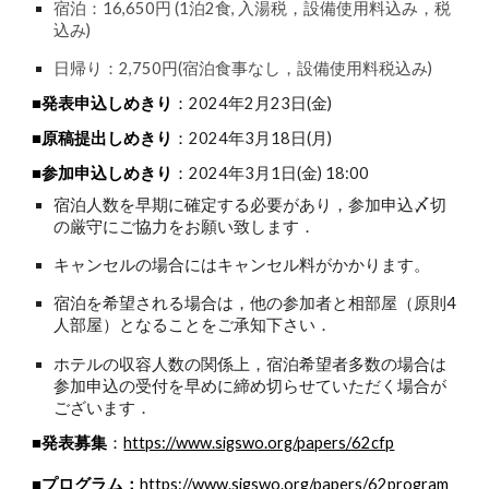
宿泊：16,650円 (1泊2食, 入湯税，設備使用料込み，税
込み)
日帰り：2,750円(宿泊食事なし，設備使用料税込み)
■発表申込しめきり
：
2024年2月23日(金)
■原稿提出しめきり
：
2024年3月18日(月)
■参加申込しめきり
：
2024年3月1日(金) 18:00
宿泊人数を早期に確定する必要があり，参加申込〆切
の厳守にご協力をお願い致します．
キャンセルの場合にはキャンセル料がかかります。
宿泊を希望される場合は，他の参加者と相部屋（原則4
人部屋）となることをご承知下さい．
ホテルの収容人数の関係上，宿泊希望者多数の場合は
参加申込の受付を早めに締め切らせていただく場合が
ございます．
■発表募集
：
https://www.sigswo.org/papers/62cfp
■プログラム：
https://www.sigswo.org/papers/62program