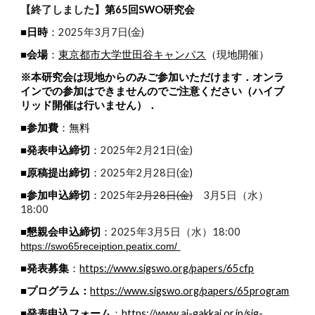
【終了しました】
第65回SWO研究会
■日時
：
2025年3月7日(金)
■会場
：
東京都市大学世田谷キャンパス
（現地開催）
※本研究会は現地からのみご参加いただけます．オンラ
インでの参加はできませんのでご注意ください（ハイブ
リッド開催は行いません）．
■参加費
：無料
■発表申込締切
：
2025年2月21日(金)
■原稿提出締切
：
2025年2月28日(金)
■参加申込締切
：
2025年
2月28日(金)
3月5日（水）
18:00
■懇親会申込締切
：
2025年
3月5日（水）18:00
https://swo65receiption.peatix.com/
■発表募集
：
https://www.sigswo.org/papers/65cfp
■プログラム：
https://www.sigswo.org/papers/65program
■発表申込フォーム
https://www.ai-gakkai.or.jp/sig-
：