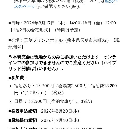
熊本〜天草間の今後のバス運行状況については
産交バ
スのページ
をご確認ください(8/4)。
■日時：202
6
年9月
17
日
（
木
）
14:00-
18
日（金）12:00
【1泊2日の合宿形式】（時間は予定）
■会場：
天草プリンスホテル
（
熊本県天草市東町92
）【現
地開催】
※本研究会は現地からのみご参加いただけます．オンラ
インでの参加はできませんのでご注意ください（ハイブ
リッド開催は行いません）．
■参加費
：
宿泊あり：
15,700円
（会場費
2,500円
＋宿泊費
13,200
円（1泊2食付））（税込）
日帰り：
2,500円
（宿泊食事なし、税込）
■発表申込締切
：
202
6
年
8
月2
0
日(木)
■原稿提出締切
：
202
6
年
9
月
10
日(木)