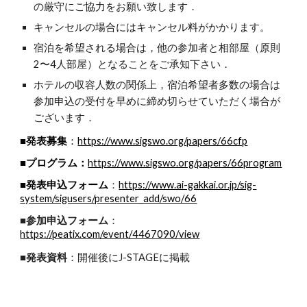
の厳守にご協力をお願い致します．
キャンセルの場合にはキャンセル料がかかります。
宿泊を希望される場合は，他の参加者と相部屋（原則
2〜4人部屋）となることをご承知下さい．
ホテルの収容人数の関係上，宿泊希望者多数の場合は
参加申込の受付を早めに締め切らせていただく場合が
ございます．
■発表募集
：
https://www.sigswo.org/papers/66cfp
■プログラム：
https://www.sigswo.org/papers/66program
■発表申込フォーム
https://www.ai-gakkai.or.jp/sig-
：
system/sigusers/presenter_add/swo/66
■参加申込フォーム
：
https://peatix.com/event/4467090/view
■発表資料
：開催後にJ-STAGEに掲載