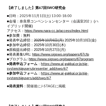
【終了しました】
第67回SWO研究会
■日時：
2025年11月1日(土) 13:00-18:00
■
会議室202
会場：奈良県コンベンションセンター（
）(ハ
イブリッド開催)
アクセス：
https://www.nara-cc.jp/access/index.html
■
参加費：無料
■
発表申込締切：
2025年10月6日(月)
2025年10月10日(金)
■
参加申込締切：2025年10月30日(木)
■
原稿提出締切：2025年10月27日(月)
■
発表募集URL:
https://www.sigswo.org/papers/67cfp
■
プログラム:
https://www.sigswo.org/papers/67program
■
発表申込フォーム
https://www.ai-gakkai.or.jp/sig-
：
system/sigusers/presenter_add/swo/67
■
参加申込フォーム
：
https://www.ai-gakkai.or.jp/sig-
system/sigusers/add/swo/67
■発表資料
：開催後にJ-STAGEに掲載