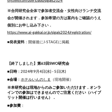
system/confusers/add/sigais2024
※合同研究会全体で参加者交流会・女性向けランチ交流
会が開催されます．参加希望の方は案内をご確認のうえ
個別にお申し込み下さい．
https://www.ai-gakkai.or.jp/sigais2024/registration/
■発表資料
：開催後にJ-STAGEに掲載
【終了しました】
第63回SWO研究会
■日時
：2024年9月4日(水) - 5日(木)
■会場
：
ホテルいんのしま
（現地開催）
※本研究会は現地からのみご参加いただけます．オンラ
インでの参加はできませんのでご注意ください（ハイブ
リット開催は行いません）．
■参加費
：