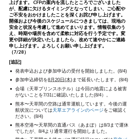
上げます。 CFPの案内を流したところでございました
が、配慮に欠けるタイミングとなってしまい、ご心配や
ご不安をおかけましたことを深くお詫び申し上げます
。
開催および今後のスケジュールにつきましては、現地の
安全と状況を考慮して進めてまいります。情報収集のう
え
、
時期や場所を含めて柔軟に対応を行う予定です。変
更や詳細が決定いたしましたら、改めて速やかにご連絡
申し上げます。よろしくお願い申し上げます。
（7/28）
[追記]
発表申込および参加申込の受付を開始しました。(8/4)
参加申込締切を
8月20日(木)
まで延長いたします。(8/4)
会場（天草プリンスホテル）は今回の地震による被害
がないことを7/31に確認いたしました(8/4）。
熊本〜天草間の空路は通常運航しています。今後の運
航状況については
天草エアラインのページ
をご確認く
ださい。(8/4)
熊本空港〜天草間の直通バス（あまぽ）は8/3まで運休
でしたが、8/4より通常運行を開始しました。