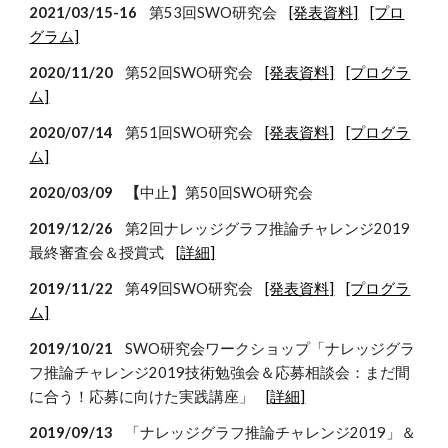
202
1
/
03
/
15-16
第5
3
回SWO研究会
[発表資料]
[プロ
グラム]
2020/
11
/
20
第5
2
回SWO研究会
[発表資料]
[プログラ
ム]
20
20
/
07
/
14
第
51
回SWO研究会
[発表資料]
[プログラ
ム]
2020/03/09 【
中止】第50回SWO研究会
2019/12/26
第2回ナレッジグラフ推論チャレンジ2019
最終審査会＆授賞式
[詳細]
2019/11/22
第49回SWO研究会
[発表資料]
[プログラ
ム]
2019/10/21
SWO研究会ワークショップ「ナレッジグラ
フ推論チャレンジ2019技術勉強会＆応募相談会：まだ間
に合う！応募に向けた実践講座」
[詳細]
2019/09/13
「ナレッジグラフ推論チャレンジ2019」＆