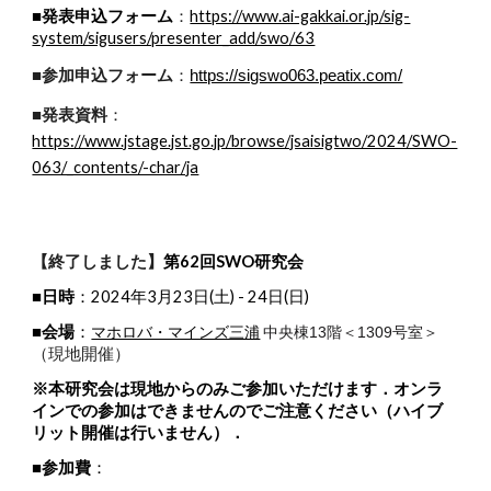
■発表申込フォーム
https://www.ai-gakkai.or.jp/sig-
：
system/sigusers/presenter_add/swo/63
■参加申込フォーム
：
https://sigswo063.peatix.com/
■発表資料
：
https://www.jstage.jst.go.jp/browse/jsaisigtwo/2024/SWO-
063/_contents/-char/ja
【終了しました】
第62回SWO研究会
■日時
：2024年3月23日(土) - 24日(日)
■会場
：
マホロバ・マインズ三浦
中央棟13階＜1309号室＞
（現地開催）
※本研究会は現地からのみご参加いただけます．オンラ
インでの参加はできませんのでご注意ください（ハイブ
リット開催は行いません）．
■参加費
：