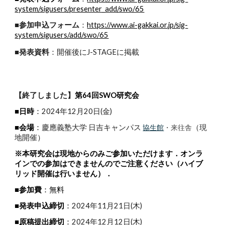
system/sigusers/presenter_add/swo/65
■参加申込フォーム
：
https://www.ai-gakkai.or.jp/sig-
system/sigusers/add/swo/65
■発表資料
：開催後にJ-STAGEに掲載
【終了しました】
第64回SWO研究会
■日時
：
2024年12月20日(金)
■会場
：
慶應義塾大学 日吉キャンパス
（現
協生館
・来往舎
地開催）
※本研究会は現地からのみご参加いただけます．オンラ
インでの参加はできませんのでご注意ください（ハイブ
リッド開催は行いません）．
■参加費
：無料
■発表申込締切
：
2024年11月21日(木)
■原稿提出締切
：
2024年12月12日(木)