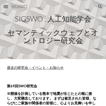
SIGSWO
Skip to main content
Skip to navigation
SIGSWO : 人工知能学会
セマンティックウェブとオ
ントロジー研究会
過去の研究会・イベント・お知らせ
第6
9
回SWO研究会
※開催を
計画
してい
る熊本
で地震が生じたとの報に接
し、大変懸念しております。 まずは被災された皆様、な
らびにご家族や関係者の皆様に、心よりお見舞いを申し