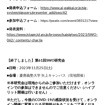
■発表申込フォーム
https://www.ai-gakkai.or.jp/sig-
：
system/sigusers/presenter_add/swo/62
■参加申込フォーム
：
https://peatix.com/event/3831217/view
■発表資料
：
https://www.jstage.jst.go.jp/browse/jsaisigtwo/2023/SWO-
062/_contents/-char/ja
【終了しました】
第61回SWO研究会
■日時
：2023年11月25日(土)
■会場
：
慶應義塾大学 矢上キャンパス（現地開催）
※本研究会は現地からのみご参加いただけます．オンラ
インでの参加はできませんのでご注意ください（ハイブ
リット開催は行いません）．
※ただし，今後のCOVID-19の感染状況を受けて，オンラ
イン開催に変更となる可能性があることをご了承くださ